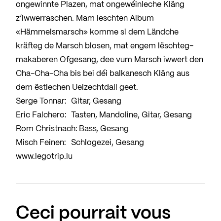
ongewinnte Plazen, mat ongewéinleche Kläng
z’iwwerraschen. Mam leschten Album
«Hämmelsmarsch» komme si dem Ländche
kräfteg de Marsch blosen, mat engem lëschteg-
makaberen Ofgesang, dee vum Marsch iwwert den
Cha-Cha-Cha bis bei déi balkanesch Kläng aus
dem ëstlechen Uelzechtdall geet.
Serge Tonnar:
Gitar, Gesang
Eric Falchero:
Tasten, Mandoline, Gitar, Gesang
Rom Christnach:
Bass, Gesang
Misch Feinen:
Schlogezei, Gesang
www.legotrip.lu
Ceci pourrait vous