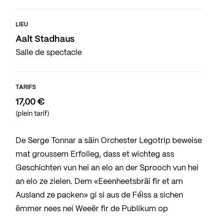
LIEU
Aalt Stadhaus
Salle de spectacle
TARIFS
17,00 €
(plein tarif)
De Serge Tonnar a säin Orchester Legotrip beweise
mat groussem Erfolleg, dass et wichteg ass
Geschichten vun hei an elo an der Sprooch vun hei
an elo ze zielen. Dem «Eeenheetsbräi fir et am
Ausland ze packen» gi si aus de Féiss a sichen
ëmmer nees nei Weeër fir de Publikum op