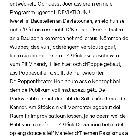
entwéckelt. Och desst Joër ass erem en neie
Programm ugesoot: DEVIATIOUN !
Iwerall si Baustellen an Deviatounen, an elo hun se
och d’Péitruss erreecht. D’Kett an d’Frimel faalen
an a Baulach a kommen net méi eraus. Nëmmen de
Wuppes, dee vun jidderéngem verstouss gouf,
kann sie um Enn retten. D’Stéck ass geschriwen
vum Pit Vinandy. Hien huet och d’Poppe gebaut,
ass Poppespiller, a spillt de Parkwiechter.
De Poppentheater Hoplabum ass e Konzept bei
dem de Publikum voll mat abezu gëtt. De
Parkwiechter rennt duercht de Sall a séngt mat de
Kanner. Am Stéck sin vill Momenter agebaut déi
Raum fir Improvisatioun lossen, je no deem wéi de
Publikum reagéiert. D’Stéck Deviatioun behandelt
op eng douce a léif Manéier d’Themen Rassismus a