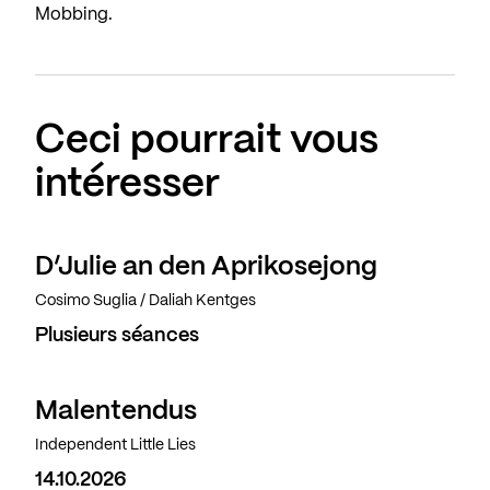
Mobbing.
Ceci pourrait vous
intéresser
D’Julie an den Aprikosejong
Cosimo Suglia / Daliah Kentges
Plusieurs séances
Malentendus
Independent Little Lies
14.10.2026