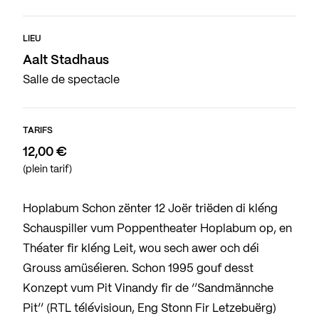
LIEU
Aalt Stadhaus
Salle de spectacle
TARIFS
12,00 €
(plein tarif)
Hoplabum Schon zënter 12 Joër triëden di kléng
Schauspiller vum Poppentheater Hoplabum op, en
Théater fir kléng Leit, wou sech awer och déi
Grouss amüséieren. Schon 1995 gouf desst
Konzept vum Pit Vinandy fir de ‘’Sandmännche
Pit’’ (RTL télévisioun, Eng Stonn Fir Letzebuërg)