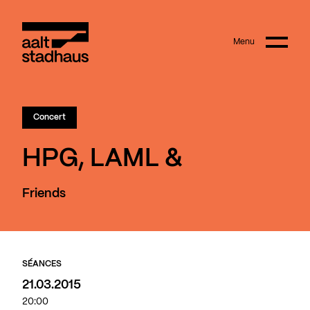
:
Main content
Menu
Aalt Stadhaus
Complet
Concert
HPG, LAML &
Friends
SÉANCES
21.03.2015
20:00