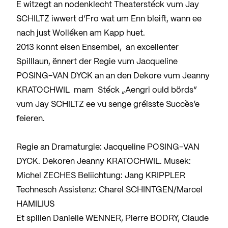
E witzegt an nodenklecht Theaterstéck vum Jay
SCHILTZ iwwert d’Fro wat um Enn bleift, wann ee
nach just Wolléken am Kapp huet.
2013 konnt eisen Ensembel, an excellenter
Spilllaun, ënnert der Regie vum Jacqueline
POSING-VAN DYCK an an den Dekore vum Jeanny
KRATOCHWIL mam Stéck „Aengri ould börds“
vum Jay SCHILTZ ee vu senge gréisste Succès‘e
feieren.
Regie an Dramaturgie: Jacqueline POSING-VAN
DYCK. Dekoren Jeanny KRATOCHWIL. Musek:
Michel ZECHES Beliichtung: Jang KRIPPLER
Technesch Assistenz: Charel SCHINTGEN/Marcel
HAMILIUS
Et spillen Danielle WENNER, Pierre BODRY, Claude