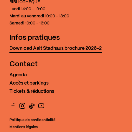
BIBLIOTHÈQUE
Lundi
14:00 - 19:00
Mardi au vendredi
10:00 - 18:00
Samedi
10:00 - 16:00
Infos pratiques
Download Aalt Stadhaus brochure 2026-2
Contact
Agenda
Accès et parkings
Tickets & réductions
Facebook
Instagram
TikTok
YouTube
Politique de confidentialité
Mentions légales