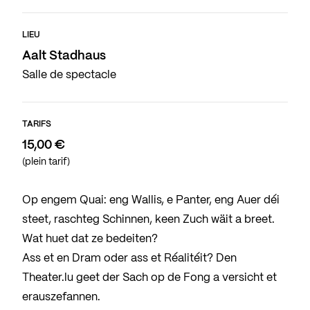
LIEU
Aalt Stadhaus
Salle de spectacle
TARIFS
15,00 €
(plein tarif)
Op engem Quai: eng Wallis, e Panter, eng Auer déi
steet, raschteg Schinnen, keen Zuch wäit a breet.
Wat huet dat ze bedeiten?
Ass et en Dram oder ass et Réalitéit? Den
Theater.lu geet der Sach op de Fong a versicht et
erauszefannen.