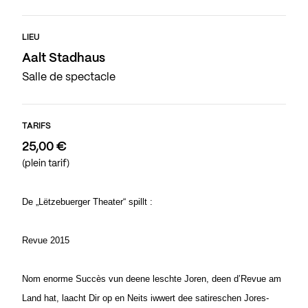
LIEU
Aalt Stadhaus
Salle de spectacle
TARIFS
25,00 €
(plein tarif)
De „Lëtzebuerger Theater“ spillt :
Revue 2015
Nom enorme Succès vun deene leschte Joren, deen d’Revue am
Land hat, laacht Dir op en Neits iwwert dee satireschen Jores-