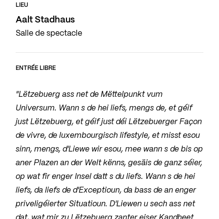
LIEU
Aalt Stadhaus
Salle de spectacle
ENTRÉE LIBRE
"Lëtzebuerg ass net de Mëttelpunkt vum
Universum. Wann s de hei liefs, mengs de, et géif
just Lëtzebuerg, et géif just déi Lëtzebuerger Façon
de vivre, de luxembourgisch lifestyle, et misst esou
sinn, mengs, d'Liewe wir esou, mee wann s de bis op
aner Plazen an der Welt kënns, gesäis de ganz séier,
op wat fir enger Insel datt s du liefs. Wann s de hei
liefs, da liefs de d'Exceptioun, da bass de an enger
priveligéierter Situatioun. D'Liewen u sech ass net
dat, wat mir zu Lëtzebuerg zanter eiser Kandheet