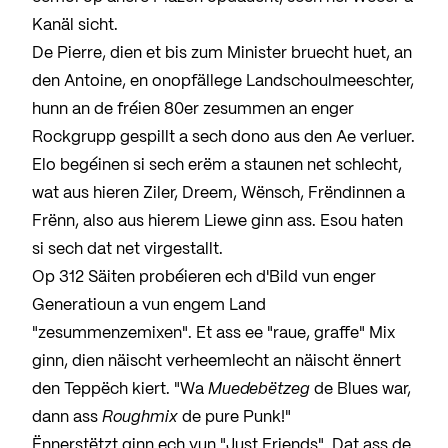
Kanäl sicht.
De Pierre, dien et bis zum Minister bruecht huet, an
den Antoine, en onopfällege Landschoulmeeschter,
hunn an de fréien 80er zesummen an enger
Rockgrupp gespillt a sech dono aus den Ae verluer.
Elo begéinen si sech erëm a staunen net schlecht,
wat aus hieren Ziler, Dreem, Wënsch, Frëndinnen a
Frënn, also aus hierem Liewe ginn ass. Esou haten
si sech dat net virgestallt.
Op 312 Säiten probéieren ech d'Bild vun enger
Generatioun a vun engem Land
"zesummenzemixen". Et ass ee "raue, graffe" Mix
ginn, dien näischt verheemlecht an näischt ënnert
den Teppëch kiert. "Wa
Muedebëtzeg
de Blues war,
dann ass
Roughmix
de pure Punk!"
Ënnerstëtzt ginn ech vun "Just Friends". Dat ass de