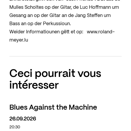
Mulles Scholtes op der Gitar, de Luc Hoffmann um
Gesang an op der Gitar an de Jang Steffen um
Bass an op der Perkussioun.
Weider Informatiounen gëtt et op: www.roland-
meyer.lu
Ceci pourrait vous
intéresser
Blues Against the Machine
26.09.2026
20:30