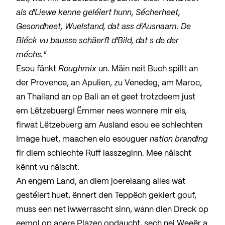
als d'Liewe kenne geléiert hunn, Sécherheet,
Gesondheet, Wuelstand, dat ass d'Ausnaam. De
Bléck vu bausse schäerft d'Bild, dat s de der
méchs."
Esou fänkt
Roughmix
un. Mäin neit Buch spillt an
der Provence, an Apulien, zu Venedeg, am Maroc,
an Thailand an op Bali an et geet trotzdeem just
em Lëtzebuerg! Ëmmer nees wonnere mir eis,
firwat Lëtzebuerg am Ausland esou ee schlechten
Image huet, maachen elo esouguer
nation branding
fir diem schlechte Ruff lasszeginn. Mee näischt
kënnt vu näischt.
An engem Land, an diem joerelaang alles wat
gestéiert huet, ënnert den Teppëch gekiert gouf,
muss een net iwwerrascht sinn, wann dien Dreck op
eemol op anere Plazen opdaucht, sech nei Weeër a