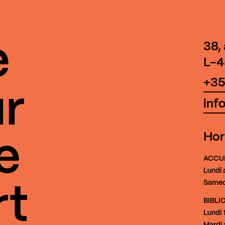
e
38,
L-4
+35
r
inf
Hor
e
ACCU
Lundi 
Samed
rt
BIBL
Lundi
1