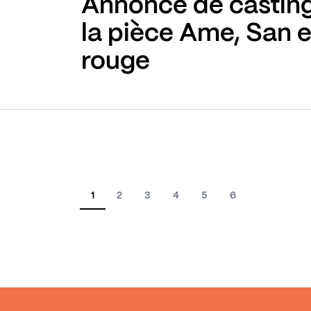
Annonce de castin
la pièce Ame, San et
rouge
1
2
3
4
5
6