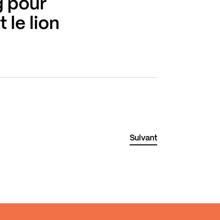
g pour
 le lion
Suivant