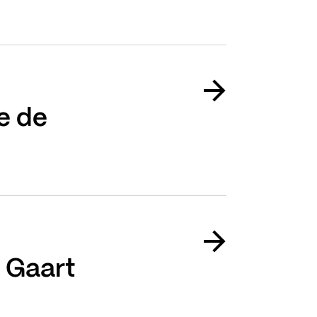
e de
 Gaart