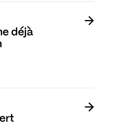
he déjà
n
ert