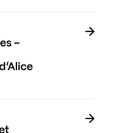
es –
d’Alice
et