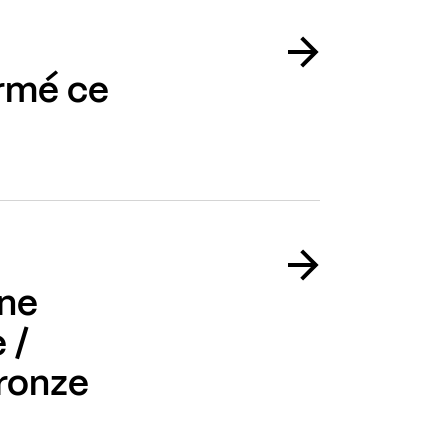
ermé ce
une
 /
ronze