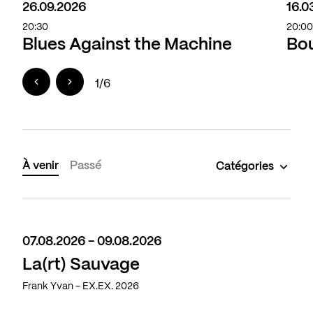
26.09.2026
16.0
20:30
20:0
Blues Against the Machine
Bou
1
/
6
À venir
Passé
Catégories
07.08.2026 - 09.08.2026
La(rt) Sauvage
Frank Yvan - EX.EX. 2026