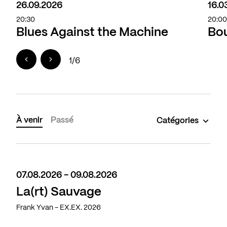
26.09.2026
16.0
20:30
20:0
Blues Against the Machine
Bou
1
/
6
À venir
Passé
Catégories
07.08.2026 - 09.08.2026
La(rt) Sauvage
Frank Yvan - EX.EX. 2026