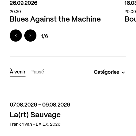
26.09.2026
16.0
20:30
20:0
Blues Against the Machine
Bou
1
/
6
À venir
Passé
Catégories
07.08.2026 - 09.08.2026
La(rt) Sauvage
Frank Yvan - EX.EX. 2026