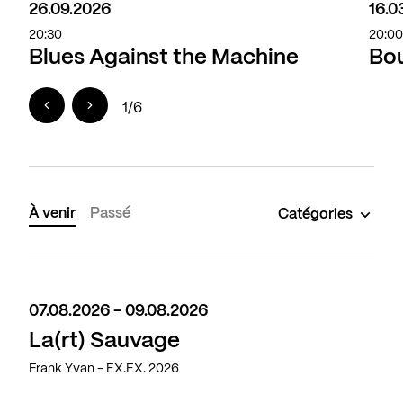
26.09.2026
16.0
20:30
20:0
Blues Against the Machine
Bou
1
/
6
À venir
Passé
Catégories
07.08.2026 - 09.08.2026
La(rt) Sauvage
Frank Yvan - EX.EX. 2026