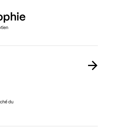
sophie
ptien
uché du