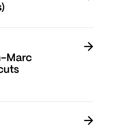
s)
n-Marc
cuts