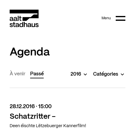
:
Main content
Menu
Aalt Stadhaus
Agenda
À venir
Passé
2016
Catégories
28.12.2016 · 15:00
Schatzritter -
Deen éischte Lëtzebuerger Kannerfilm!