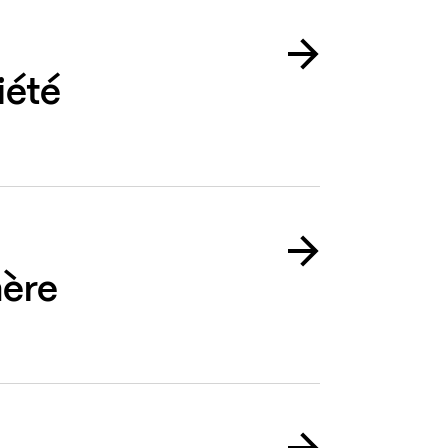
iété
ère