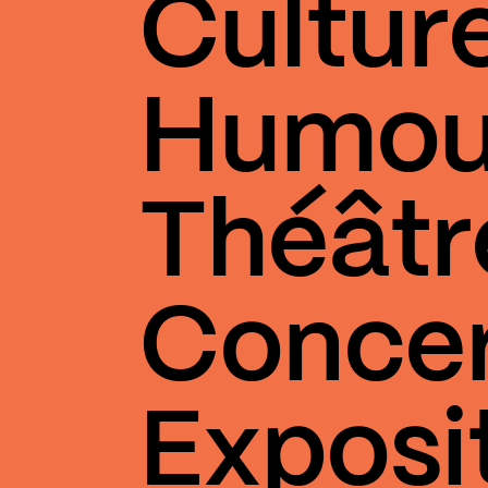
Cultur
Humou
Théâtr
Conce
Exposi