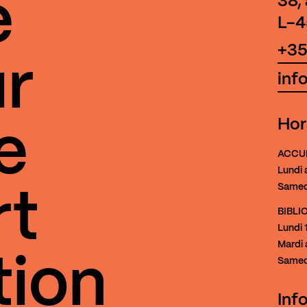
e
38,
L-4
+35
r
inf
Hor
e
ACCU
Lundi 
Samed
rt
BIBL
Lundi
1
Mardi 
tion
Samed
Inf