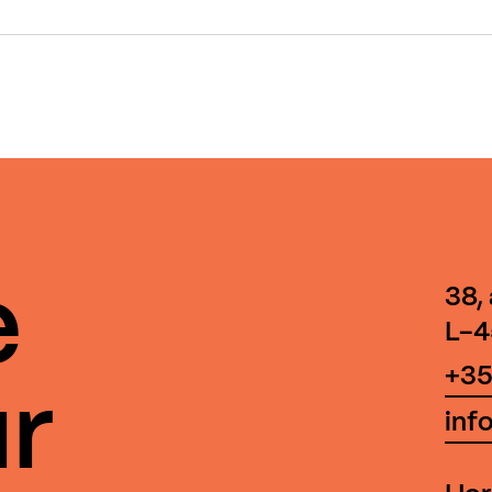
e
38,
L-4
+35
r
inf