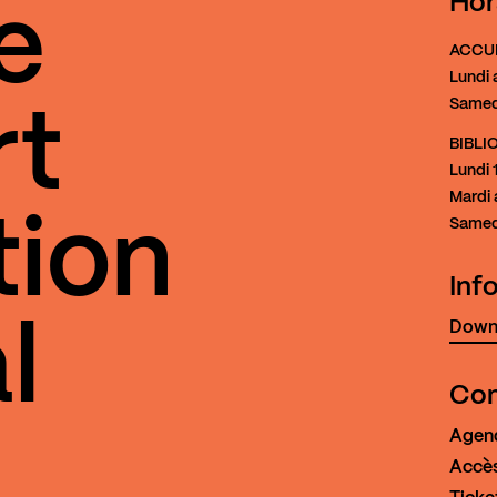
Hor
e
ACCU
Lundi 
Samed
rt
BIBL
Lundi
1
Mardi 
tion
Samed
Inf
Downl
l
Con
Agen
Accès