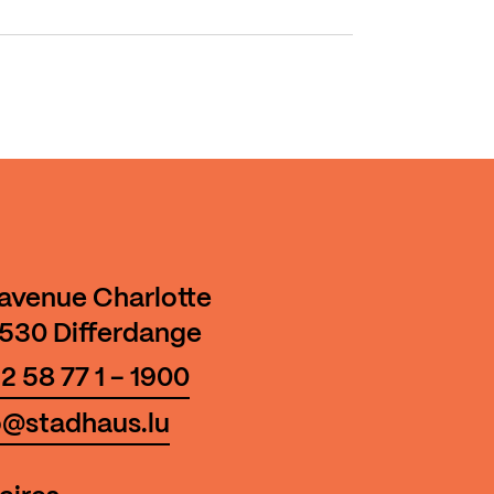
 avenue Charlotte
530 Differdange
2 58 77 1 - 1900
o@stadhaus.lu