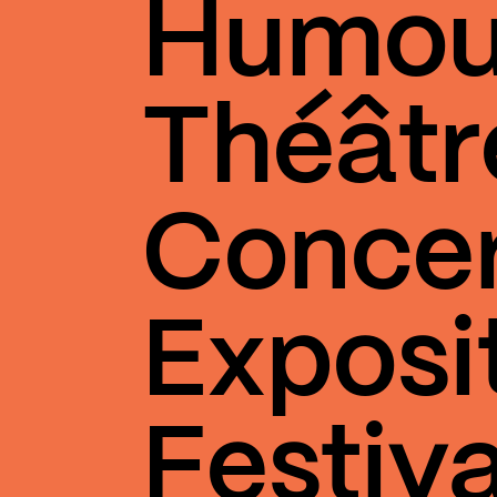
Humou
Théâtr
Conce
Exposi
Festiva