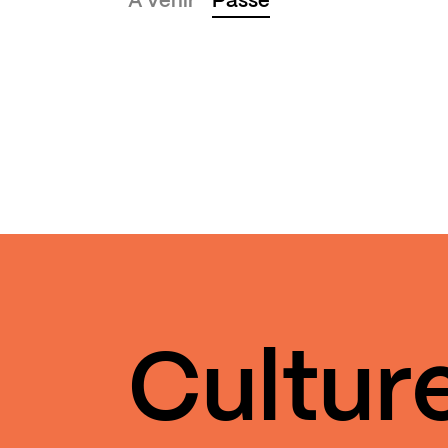
À venir
Passé
Cultur