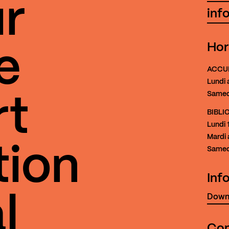
r
inf
Hor
e
ACCU
Lundi 
Samed
rt
BIBL
Lundi
1
Mardi 
tion
Samed
Inf
Downl
l
Con