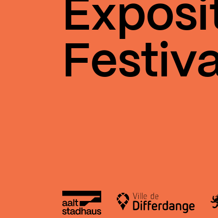
Exposi
Festiva
Aalt Stadhaus
Le
Ville de Differdange