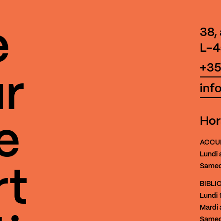
e
38,
L-4
+35
r
inf
Hor
e
ACCU
Lundi 
Samed
rt
BIBL
Lundi
1
Mardi 
Samed