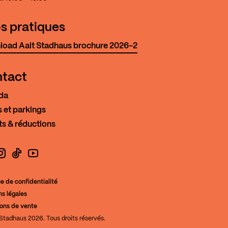
os pratiques
oad Aalt Stadhaus brochure 2026-2
tact
da
 et parkings
ts & réductions
book
nstagram
TikTok
YouTube
ue de confidentialité
s légales
de la Culture
ions de vente
Stadhaus 2026. Tous droits réservés.