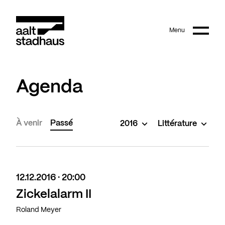
:
Main content
Menu
Aalt Stadhaus
Agenda
À venir
Passé
2016
Littérature
12.12.2016 · 20:00
Zickelalarm II
Roland Meyer