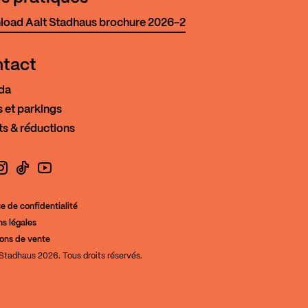
oad Aalt Stadhaus brochure 2026-2
tact
da
 et parkings
ts & réductions
book
nstagram
TikTok
YouTube
ue de confidentialité
s légales
de la Culture
ions de vente
Stadhaus 2026. Tous droits réservés.