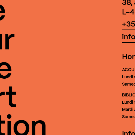
e
38,
L-4
+35
r
inf
Hor
e
ACCU
Lundi 
Samed
rt
BIBL
Lundi
1
Mardi 
tion
Samed
Inf