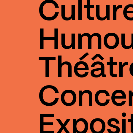
Cultur
Humou
Théâtr
Conce
Exposi