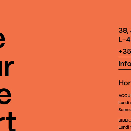
e
38,
L-4
+35
r
inf
Hor
e
ACCU
Lundi 
Samed
rt
BIBL
Lundi
1