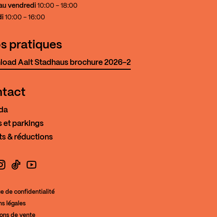
au vendredi
10:00 - 18:00
i
10:00 - 16:00
os pratiques
oad Aalt Stadhaus brochure 2026-2
tact
da
 et parkings
ts & réductions
book
nstagram
TikTok
YouTube
ue de confidentialité
s légales
de la Culture
ions de vente