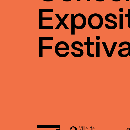
Exposi
Festiva
Aalt Stadhaus
Le
Ville de Differdange