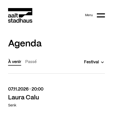
:
Main content
Menu
Aalt Stadhaus
Agenda
À venir
Passé
Festival
07.11.2026 · 20:00
Laura Calu
Senk