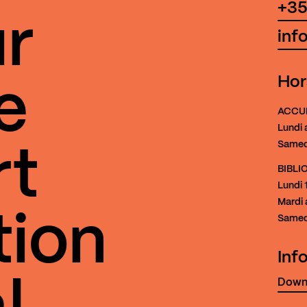
+35
r
inf
Hor
e
ACCU
Lundi 
Samed
rt
BIBL
Lundi
1
Mardi 
tion
Samed
Inf
Downl