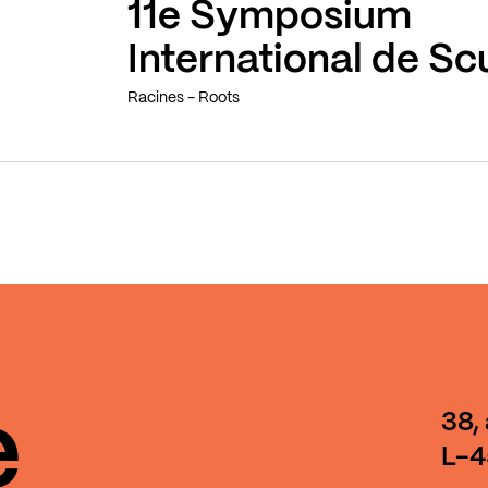
11e Symposium
International de Sc
Racines - Roots
e
38,
L-4