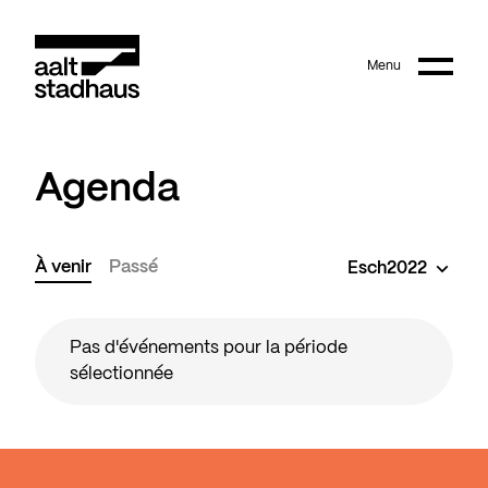
:
Main content
Menu
Aalt Stadhaus
Agenda
À venir
Passé
Esch2022
Pas d'événements pour la période
sélectionnée