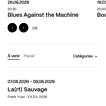
26.09.2026
16.0
20:30
20:0
Blues Against the Machine
Bou
1
/
6
À venir
Passé
Catégories
07.08.2026 - 09.08.2026
La(rt) Sauvage
Frank Yvan - EX.EX. 2026