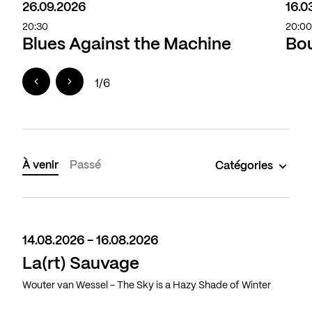
26.09.2026
16.0
20:30
20:0
Blues Against the Machine
Bou
1
/
6
À venir
Passé
Catégories
14.08.2026 - 16.08.2026
La(rt) Sauvage
Wouter van Wessel - The Sky is a Hazy Shade of Winter